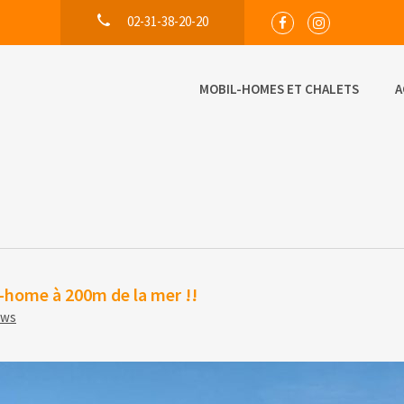
02-31-38-20-20
MOBIL-HOMES ET CHALETS
A
l-home à 200m de la mer !!
ews