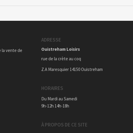
ADRESSE
Ouistreham Loisirs
e la vente de
rue de la crète au coq
Z.A Maresquier 14150 Ouistreham
HORAIRES
Du Mardi au Samedi
9h-12h 14h-18h
À PROPOS DE CE SITE