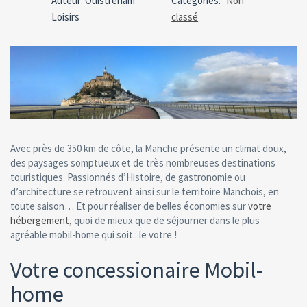
Auteur: Ouistreham
Catégories:
Non
comme
Loisirs
classé
Avec près de 350 km de côte, la Manche présente un climat doux,
des paysages somptueux et de très nombreuses destinations
touristiques. Passionnés d’Histoire, de gastronomie ou
d’architecture se retrouvent ainsi sur le territoire Manchois, en
toute saison… Et pour réaliser de belles économies sur
votre
hébergement
, quoi de mieux que de séjourner dans le plus
agréable mobil-home qui soit : le votre !
Votre concessionaire Mobil-
home