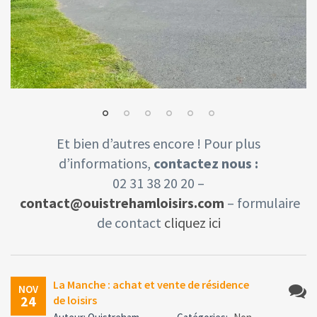
Et bien d’autres encore ! Pour plus
d’informations,
contactez nous :
02 31 38 20 20 –
c
ontact@ouistrehamloisirs.com
– formulaire
de contact
cliquez ic
i
La Manche : achat et vente de résidence
NOV
24
de loisirs
Aucun