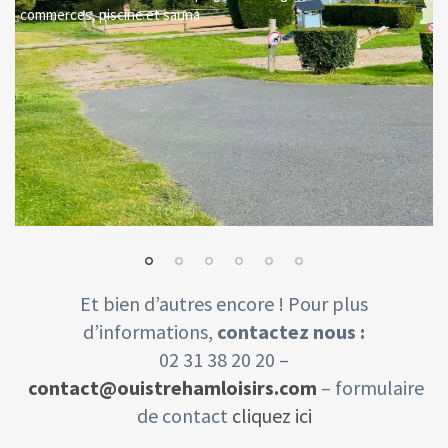
commerces, piscine et sauna
e
Et bien d’autres encore ! Pour plus
d’informations,
contactez nous :
02 31 38 20 20 –
c
ontact@ouistrehamloisirs.com
– formulaire
de contact
cliquez ic
i