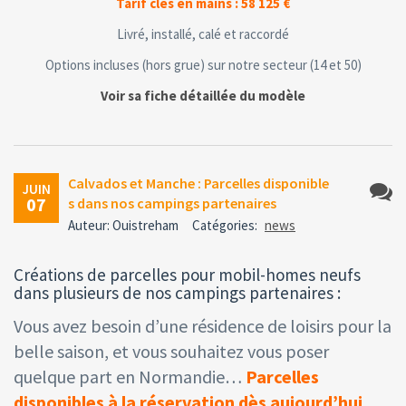
Tarif clés en mains : 58 125 €
Livré, installé, calé et raccordé
Options incluses (hors grue) sur notre secteur (14 et 50)
Voir sa fiche détaillée du modèle
Calvados et Manche : Parcelles disponible
JUIN
07
s dans nos campings partenaires
Aucun
Auteur: Ouistreham
Catégories:
news
comme
Créations de parcelles pour mobil-homes neufs
dans plusieurs de nos campings partenaires :
Vous avez besoin d’une résidence de loisirs pour la
belle saison, et vous souhaitez vous poser
quelque part en Normandie…
Parcelles
disponibles à la réservation dès aujourd’hui
,