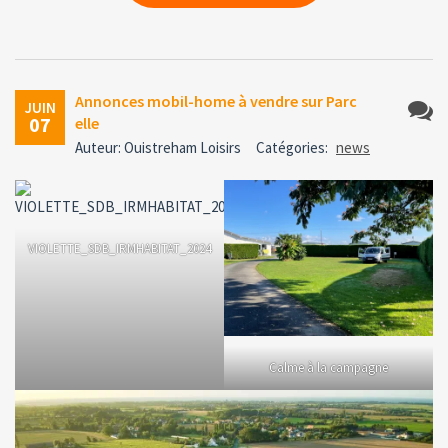
Annonces mobil-home à vendre sur Parc
JUIN
07
elle
Aucun
Auteur: Ouistreham Loisirs
Catégories:
news
comme
VIOLETTE_SDB_IRMHABITAT_2024
Calme à la campagne