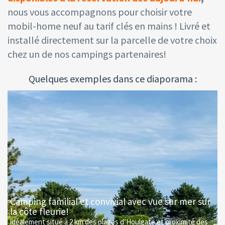
nous vous accompagnons pour choisir votre
mobil-home neuf au tarif clés en mains ! Livré et
installé directement sur la parcelle de votre choix
chez un de nos campings partenaires!
Quelques exemples dans ce diaporama :
0
Camping familial et convivial avec vue sur mer sur
D
la côte fleurie!
d
idéalement situé à 2 km des plages d’Houlgate et proximité des
C