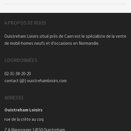
A PROPOS DE NOUS
Ouistreham Loisirs situé près de Caen est le spécialiste de la vente
de mobil-homes neufs et d’occasions en Normandie.
COORDONNÉES
02-31-38-20-20
contact (@) ouistrehamloisirs.com
ADRESSE
Ouistreham Loisirs
rue de la crète au coq
Z.A Maresquier 14150 Ouistreham