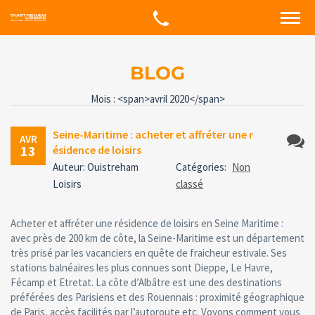
BLOG
Mois : <span>avril 2020</span>
Seine-Maritime : acheter et affréter une r
AVR
13
ésidence de loisirs
Aucun
Auteur: Ouistreham
Catégories:
Non
comme
Loisirs
classé
Acheter et affréter une résidence de loisirs en Seine Maritime :
avec près de 200 km de côte, la Seine-Maritime est un département
très prisé par les vacanciers en quête de fraicheur estivale. Ses
stations balnéaires les plus connues sont Dieppe, Le Havre,
Fécamp et Etretat. La côte d’Albâtre est une des destinations
préférées des Parisiens et des Rouennais : proximité géographique
de Paris, accès facilités par l’autoroute etc. Voyons comment vous