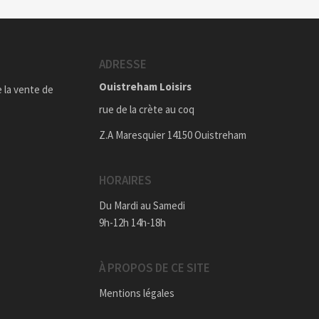
ADRESSE
Ouistreham Loisirs
e la vente de
rue de la crète au coq
Z.A Maresquier 14150 Ouistreham
HORAIRES
Du Mardi au Samedi
9h-12h 14h-18h
À PROPOS DE CE SITE
Mentions légales