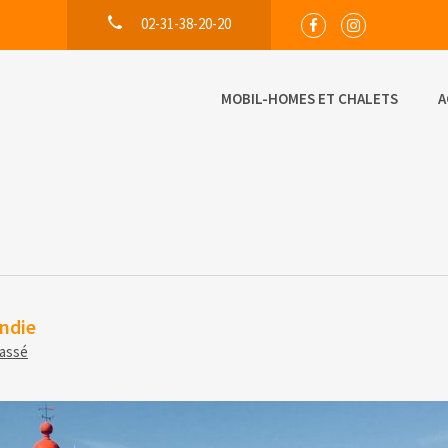
02-31-38-20-20
MOBIL-HOMES ET CHALETS
A
ndie
lassé