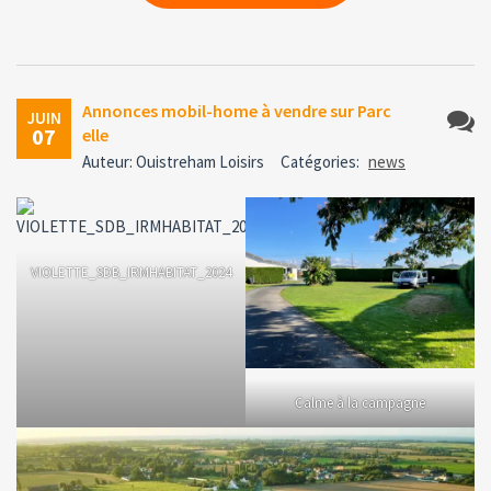
Annonces mobil-home à vendre sur Parc
JUIN
07
elle
Aucun
Auteur: Ouistreham Loisirs
Catégories:
news
comme
VIOLETTE_SDB_IRMHABITAT_2024
Calme à la campagne