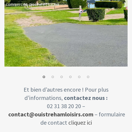
commerces, piscine et sauna
e
Et bien d’autres encore ! Pour plus
d’informations,
contactez nous :
02 31 38 20 20 –
c
ontact@ouistrehamloisirs.com
– formulaire
de contact
cliquez ic
i