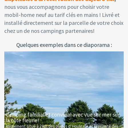
nous vous accompagnons pour choisir votre
mobil-home neuf au tarif clés en mains ! Livré et
installé directement sur la parcelle de votre choix
chez un de nos campings partenaires!
Quelques exemples dans ce diaporama :
0
Camping familial et convivial avec vue sur mer sur
D
la côte fleurie!
d
idéalement situé à 2 km des plages d’Houlgate et proximité des
C