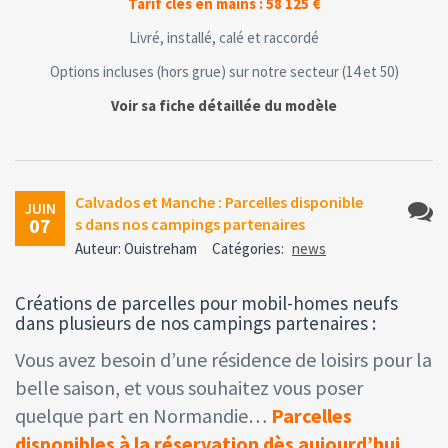
Tarif clés en mains : 58 125 €
Livré, installé, calé et raccordé
Options incluses (hors grue) sur notre secteur (14 et 50)
Voir sa fiche détaillée du modèle
Calvados et Manche : Parcelles disponible
JUIN
07
s dans nos campings partenaires
Aucun
Auteur: Ouistreham
Catégories:
news
comme
Créations de parcelles pour mobil-homes neufs
dans plusieurs de nos campings partenaires :
Vous avez besoin d’une résidence de loisirs pour la
belle saison, et vous souhaitez vous poser
quelque part en Normandie…
Parcelles
disponibles à la réservation dès aujourd’hui
,