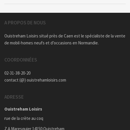
A PROPOS DE NOUS
Ouistreham Loisirs situé près de Caen est le spécialiste de la vente
de mobil-homes neufs et d’occasions en Normandie.
COORDONNÉES
02-31-38-20-20
contact (@) ouistrehamloisirs.com
ADRESSE
Ouistreham Loisirs
rue de la crète au coq
Z.A Maresquier 14150 Ouistreham