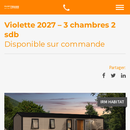
Violette 2027 – 3 chambres 2
sdb
Disponible sur commande
Partager:
IRM HABITAT