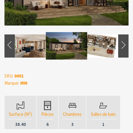
SKU:
0001
Marque:
IRM
2
Surface (M
)
Pièces
Chambres
Salles de bain
38.40
6
3
1