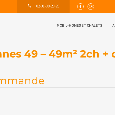
02-31-38-20-20
MOBIL-HOMES ET CHALETS
A
nes 49 – 49m² 2ch + 
commande