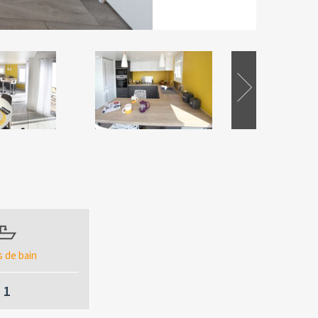
s de bain
1