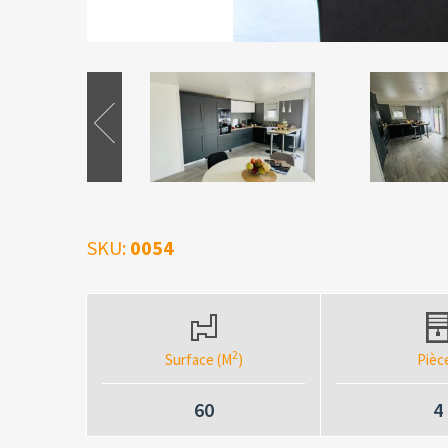
SKU:
0054
2
Surface (M
)
Pièc
60
4