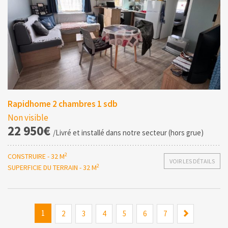
Rapidhome 2 chambres 1 sdb
Non visible
22 950€
/Livré et installé dans notre secteur (hors grue)
2
CONSTRUIRE - 32 M
VOIR LES DÉTAILS
2
SUPERFICIE DU TERRAIN - 32 M
1
Suiv
2
3
4
5
6
7