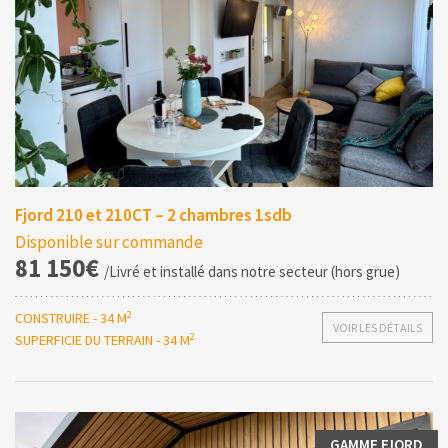
Fjord 210 et 210CT – 2 chambres 1sdb
Disponible sur commande
81 150€
/Livré et installé dans notre secteur (hors grue)
2
CONSTRUIRE - 34 M
VOIR LES DÉTAILS
2
SUPERFICIE DU TERRAIN - 34 M
GAMME FJORD