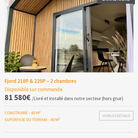
Fjord 210P & 220P – 2 chambres
Disponible sur commande
81 580€
/Livré et installé dans notre secteur (hors grue)
2
CONSTRUIRE - 40 M
VOIR LES DÉTAILS
2
SUPERFICIE DU TERRAIN - 40 M