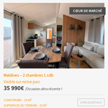
CŒUR DE MARCHÉ
Maldives – 2 chambres 1 sdb
Visible sur notre parc
35 990€
/Occasion ultra récente !
2
CONSTRUIRE - 33 M
VOIR LES DÉTAILS
2
SUPERFICIE DU TERRAIN - 33 M