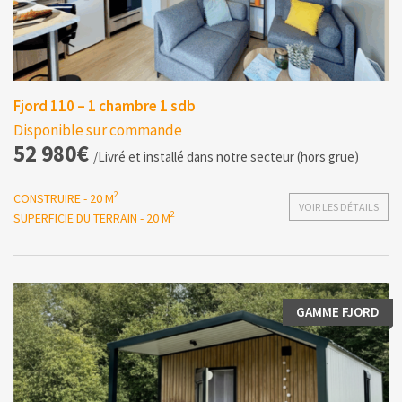
Fjord 110 – 1 chambre 1 sdb
Disponible sur commande
52 980€
/Livré et installé dans notre secteur (hors grue)
2
CONSTRUIRE - 20 M
VOIR LES DÉTAILS
2
SUPERFICIE DU TERRAIN - 20 M
GAMME FJORD