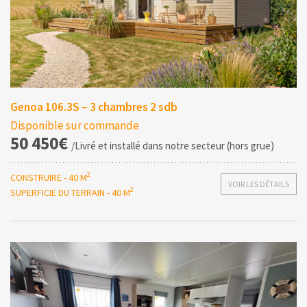
Genoa 106.3S – 3 chambres 2 sdb
Disponible sur commande
50 450€
/Livré et installé dans notre secteur (hors grue)
2
CONSTRUIRE - 40 M
VOIR LES DÉTAILS
2
SUPERFICIE DU TERRAIN - 40 M