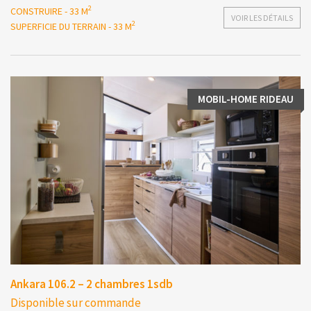
2
CONSTRUIRE - 33 M
VOIR LES DÉTAILS
2
SUPERFICIE DU TERRAIN - 33 M
MOBIL-HOME RIDEAU
Ankara 106.2 – 2 chambres 1sdb
Disponible sur commande