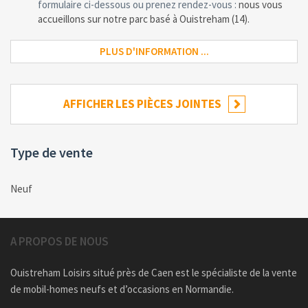
formulaire ci-dessous ou prenez rendez-vous :
nous vous
accueillons sur notre parc basé à Ouistreham (14).
PLUS D'INFORMATION ...
AFFICHER LES PIÈCES JOINTES
Type de vente
Neuf
A PROPOS DE NOUS
Ouistreham Loisirs situé près de Caen est le spécialiste de la vente
de mobil-homes neufs et d’occasions en Normandie.